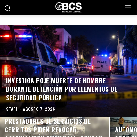
INVESTIGA PGJE MUERTE DE HOMBRE
DURANTE DETENCIÓN POR ELEMENTOS DE
SEGURIDAD PÚBLICA
STAFF
-
AGOSTO 7, 2026
PRESTADORES DE SERVICIOS DE
CERRITOS PIDEN REVOCAR
AUTOMO