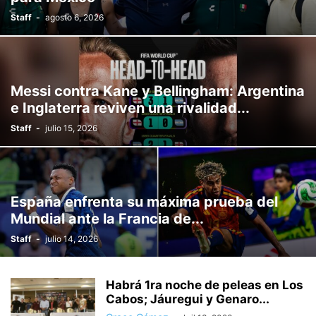
Staff
-
agosto 6, 2026
Messi contra Kane y Bellingham: Argentina
e Inglaterra reviven una rivalidad...
Staff
-
julio 15, 2026
España enfrenta su máxima prueba del
Mundial ante la Francia de...
Staff
-
julio 14, 2026
Habrá 1ra noche de peleas en Los
Cabos; Jáuregui y Genaro...