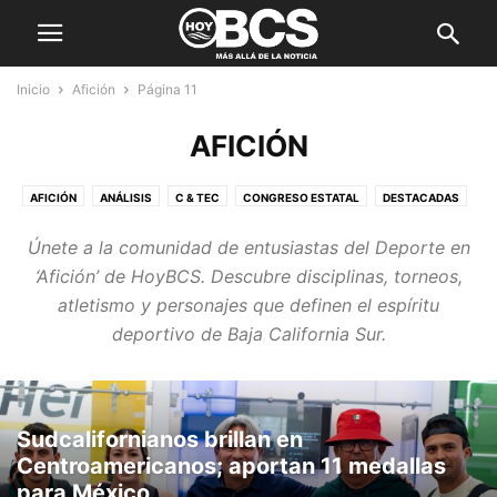
Inicio
Afición
Página 11
AFICIÓN
AFICIÓN
ANÁLISIS
C & TEC
CONGRESO ESTATAL
DESTACADAS
ESTADO
FORO POLÍTICO
GOBIERNO DE BCS
Únete a la comunidad de entusiastas del Deporte en
GOBIERNO DE LOS CABOS
INTERNACIONALES
LIFESTYLE
‘Afición’ de HoyBCS. Descubre disciplinas, torneos,
LUMINARIAS
MUNICIPIOS
NACIONALES
NOTA ROJA
atletismo y personajes que definen el espíritu
ORGULLO SUDCALIFORNIANO
RECIENTES
REMEMBRANZAS
deportivo de Baja California Sur.
Sudcalifornianos brillan en
Centroamericanos; aportan 11 medallas
para México