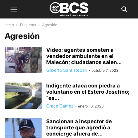
Inicio
Etiquetas
Agresión
Agresión
Vídeo: agentes someten a
vendedor ambulante en el
Malecón; ciudadanos salen...
Gilberto Santisteban
-
octubre 7, 2023
Indigente ataca con piedra a
voluntario en el Estero Josefino;
“es...
Grace Gámez
-
enero 16, 2023
Sancionan a inspector de
transporte que agredió a
concierge afuera de...