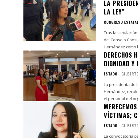
LA PRESIDE
LA LEY”
CONGRESO ESTATA
Tras la simulación
del Consejo Consu
Hernández como la 
DERECHOS H
DIGNIDAD Y 
ESTADO
GILBERT
La presidenta de 
Hernández, recalc
el personal del or
MERECEMOS 
VÍCTIMAS; 
ESTADO
GILBERT
La convocatoria pa