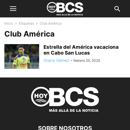
Inicio
Etiquetas
Club América
Club América
Estrella del América vacaciona
en Cabo San Lucas
Grace Gámez
-
febrero 25, 2025
SOBRE NOSOTROS