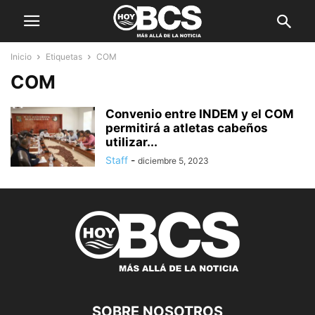
Inicio
Etiquetas
COM
COM
Convenio entre INDEM y el COM
permitirá a atletas cabeños
utilizar...
Staff
-
diciembre 5, 2023
SOBRE NOSOTROS