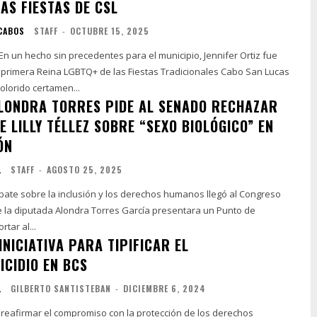
AS FIESTAS DE CSL
 CABOS
STAFF
-
OCTUBRE 15, 2025
 En un hecho sin precedentes para el municipio, Jennifer Ortiz fue
primera Reina LGBTQ+ de las Fiestas Tradicionales Cabo San Lucas
olorido certamen...
LONDRA TORRES PIDE AL SENADO RECHAZAR
DE LILLY TÉLLEZ SOBRE “SEXO BIOLÓGICO” EN
ÓN
L
STAFF
-
AGOSTO 25, 2025
ebate sobre la inclusión y los derechos humanos llegó al Congreso
ue la diputada Alondra Torres García presentara un Punto de
tar al...
NICIATIVA PARA TIPIFICAR EL
ICIDIO EN BCS
L
GILBERTO SANTISTEBAN
-
DICIEMBRE 6, 2024
e reafirmar el compromiso con la protección de los derechos