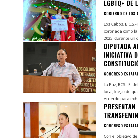
LGBTQ+ DE L
GOBIERNO DE LOS
Los Cabos, B.C.S.-
coronada como la 
2025, durante un c
DIPUTADA A
INICIATIVA 
CONSTITUCI
CONGRESO ESTATA
La Paz, BCS.- El d
local, luego de q
Acuerdo para exhor
PRESENTAN I
TRANSFEMIN
CONGRESO ESTATA
Con el objetivo d