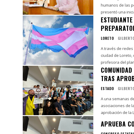
humanos de las pe
presentó una inici
ESTUDIANTE
PREPARATOR
LORETO
GILBERT
A través de redes 
ciudad de Loreto,
profesora del plant
COMUNIDAD 
TRAS APROB
ESTADO
GILBERT
A una semanas de 
asociaciones de l
aprobación de la L
APRUEBA CO
CONGRESO ESTATA