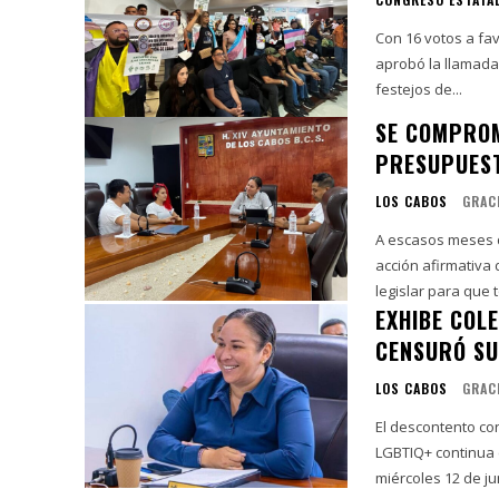
Con 16 votos a fav
aprobó la llamada
festejos de...
SE COMPROM
PRESUPUEST
LOS CABOS
GRAC
A escasos meses d
acción afirmativa
legislar para que t
EXHIBE COL
CENSURÓ SU
LOS CABOS
GRAC
El descontento co
LGBTIQ+ continua 
miércoles 12 de jun