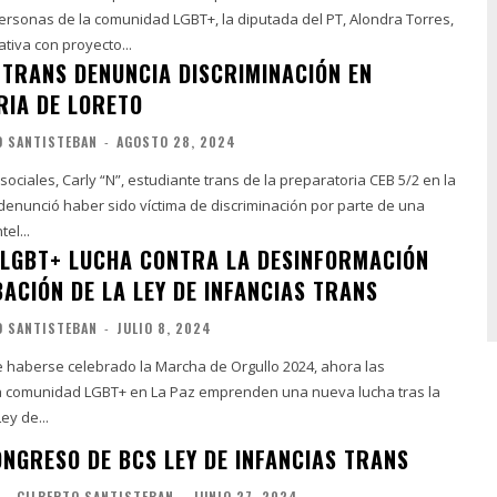
rsonas de la comunidad LGBT+, la diputada del PT, Alondra Torres,
ativa con proyecto...
 TRANS DENUNCIA DISCRIMINACIÓN EN
IA DE LORETO
O SANTISTEBAN
-
AGOSTO 28, 2024
sociales, Carly “N”, estudiante trans de la preparatoria CEB 5/2 en la
 denunció haber sido víctima de discriminación por parte de una
el...
LGBT+ LUCHA CONTRA LA DESINFORMACIÓN
ACIÓN DE LA LEY DE INFANCIAS TRANS
O SANTISTEBAN
-
JULIO 8, 2024
haberse celebrado la Marcha de Orgullo 2024, ahora las
a comunidad LGBT+ en La Paz emprenden una nueva lucha tras la
ey de...
NGRESO DE BCS LEY DE INFANCIAS TRANS
L
GILBERTO SANTISTEBAN
-
JUNIO 27, 2024