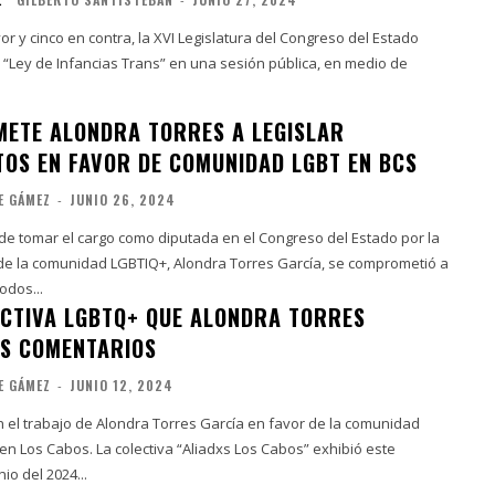
or y cinco en contra, la XVI Legislatura del Congreso del Estado
 “Ley de Infancias Trans” en una sesión pública, en medio de
ETE ALONDRA TORRES A LEGISLAR
OS EN FAVOR DE COMUNIDAD LGBT EN BCS
E GÁMEZ
-
JUNIO 26, 2024
e tomar el cargo como diputada en el Congreso del Estado por la
 de la comunidad LGBTIQ+, Alondra Torres García, se comprometió a
odos...
ECTIVA LGBTQ+ QUE ALONDRA TORRES
S COMENTARIOS
E GÁMEZ
-
JUNIO 12, 2024
n el trabajo de Alondra Torres García en favor de la comunidad
en Los Cabos. La colectiva “Aliadxs Los Cabos” exhibió este
io del 2024...