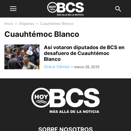
Inicio
Etiquetas
Cuauhtémoc Blanco
Cuauhtémoc Blanco
Así votaron diputados de BCS en
desafuero de Cuauhtémoc
Blanco
Grace Gámez
-
marzo 26, 2025
SOBRE NOSOTROS