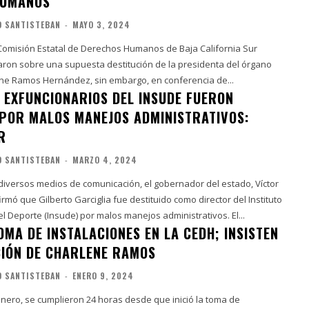
HUMANOS
O SANTISTEBAN
-
MAYO 3, 2024
Comisión Estatal de Derechos Humanos de Baja California Sur
ron sobre una supuesta destitución de la presidenta del órgano
e Ramos Hernández, sin embargo, en conferencia de...
Y EXFUNCIONARIOS DEL INSUDE FUERON
POR MALOS MANEJOS ADMINISTRATIVOS:
R
O SANTISTEBAN
-
MARZO 4, 2024
 diversos medios de comunicación, el gobernador del estado, Víctor
irmó que Gilberto Garciglia fue destituido como director del Instituto
Sudcaliforniano del Deporte (Insude) por malos manejos administrativos. El...
OMA DE INSTALACIONES EN LA CEDH; INSISTEN
CIÓN DE CHARLENE RAMOS
O SANTISTEBAN
-
ENERO 9, 2024
enero, se cumplieron 24 horas desde que inició la toma de