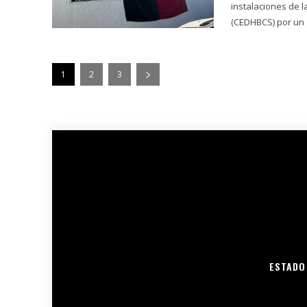
instalaciones de 
(CEDHBCS) por un 
1
2
3
ESTADO