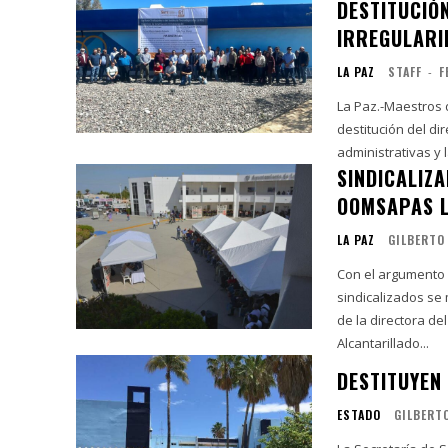
DESTITUCIÓ
IRREGULARI
LA PAZ
STAFF
-
F
La Paz.-Maestros d
destitución del di
SINDICALIZ
OOMSAPAS L
LA PAZ
GILBERTO
Con el argumento 
sindicalizados se 
de la directora d
Alcantarillado...
DESTITUYEN
ESTADO
GILBERT