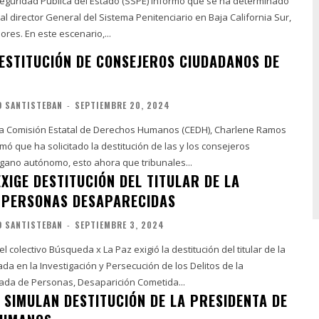
Seguridad Pública del Estado (SSPE) informó que se ha determinado
al director General del Sistema Penitenciario en Baja California Sur,
Javier Gil Beltrán Flores. En este escenario,...
DESTITUCIÓN DE CONSEJEROS CIUDADANOS DE
O SANTISTEBAN
-
SEPTIEMBRE 20, 2024
la Comisión Estatal de Derechos Humanos (CEDH), Charlene Ramos
ó que ha solicitado la destitución de las y los consejeros
gano autónomo, esto ahora que tribunales...
XIGE DESTITUCIÓN DEL TITULAR DE LA
E PERSONAS DESAPARECIDAS
O SANTISTEBAN
-
SEPTIEMBRE 3, 2024
 colectivo Búsqueda x La Paz exigió la destitución del titular de la
zada en la Investigación y Persecución de los Delitos de la
ada de Personas, Desaparición Cometida...
 SIMULAN DESTITUCIÓN DE LA PRESIDENTA DE