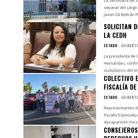
La Secretaría de 
separar del cargo 
SOLICITAN 
LA CEDH
ESTADO
GILBERT
La presidenta de 
Hernández, confirm
ciudadanos del ór
COLECTIVO E
FISCALÍA D
ESTADO
GILBERT
Representantes del
Fiscalía Especiali
desaparición Forz
CONSEJEROS