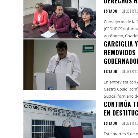
DERECHOS 
ESTADO
GILBERT
Consejeros de la 
(CEDHBCS) informa
autónomo, Charlen
GARCIGLIA 
REMOVIDOS 
GOBERNADO
ESTADO
GILBERT
En entrevista con
Castro Cosío, conf
CONTINÚA T
EN DESTITU
ESTADO
GILBERT
Este martes 9 de 