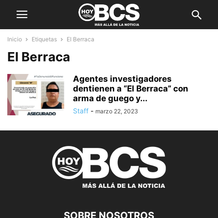
Inicio
Etiquetas
El Berraca
El Berraca
Agentes investigadores
dentienen a “El Berraca” con
arma de guego y...
Staff
-
marzo 22, 2023
SOBRE NOSOTROS