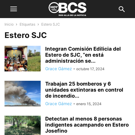
Inicio
Etiquetas
Estero SJC
Estero SJC
Integran Comisión Edilicia del
Estero de SJC, “en está
administración se...
Grace Gámez
-
octubre 17, 2024
Trabajan 25 bomberos y 6
unidades extintoras en control
de incendio...
Grace Gámez
-
enero 15, 2024
Detectan al menos 8 personas
indigentes acampando en Estero
Josefino