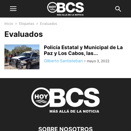
Inicio
Etiquetas
Evaluados
Evaluados
Policía Estatal y Municipal de La
Paz y Los Cabos, las...
Gilberto Santisteban
-
mayo 3, 2022
SOBRE NOSOTROS