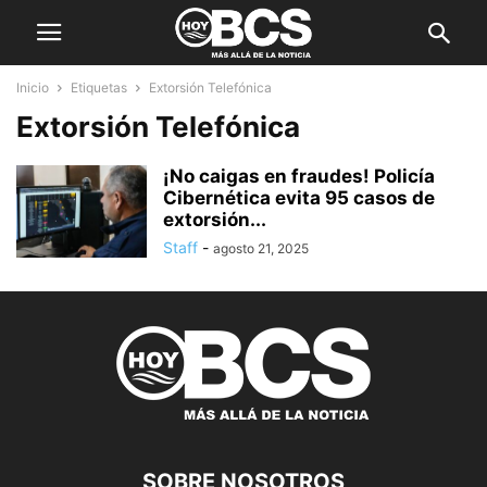
Inicio
Etiquetas
Extorsión Telefónica
Extorsión Telefónica
¡No caigas en fraudes! Policía
Cibernética evita 95 casos de
extorsión...
Staff
-
agosto 21, 2025
SOBRE NOSOTROS