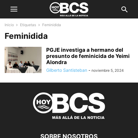
Inicio
Etiquetas
Feminidida
Feminidida
PGJE investiga a hermano del
presunto de feminicida de Yeimi
Alondra
Gilberto Santisteban
-
noviembre 5, 2024
SOBRE NOSOTROS