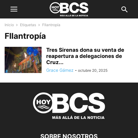
Inicio
Etiquetas
FIlantropía
FIlantropía
Tres Sirenas dona su venta de
reapertura a delegaciones de
Cruz...
Grace Gámez
-
octubre 20, 2025
SOBRE NOSOTROS