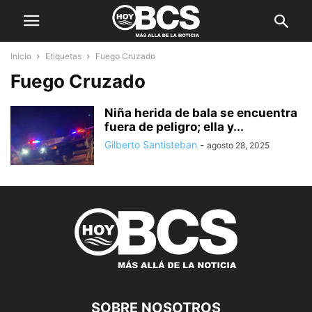
Inicio
Etiquetas
Fuego Cruzado
Fuego Cruzado
Niña herida de bala se encuentra
fuera de peligro; ella y...
Gilberto Santisteban
-
agosto 28, 2025
SOBRE NOSOTROS