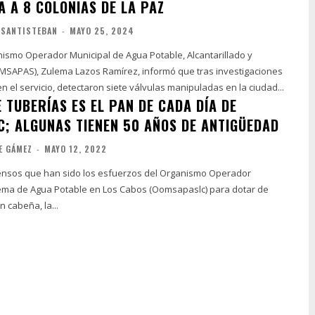
A A 8 COLONIAS DE LA PAZ
 SANTISTEBAN
-
MAYO 25, 2024
anismo Operador Municipal de Agua Potable, Alcantarillado y
SAPAS), Zulema Lazos Ramírez, informó que tras investigaciones
 el servicio, detectaron siete válvulas manipuladas en la ciudad...
 TUBERÍAS ES EL PAN DE CADA DÍA DE
; ALGUNAS TIENEN 50 AÑOS DE ANTIGÜEDAD
E GÁMEZ
-
MAYO 12, 2022
ensos que han sido los esfuerzos del Organismo Operador
tema de Agua Potable en Los Cabos (Oomsapaslc) para dotar de
n cabeña, la...