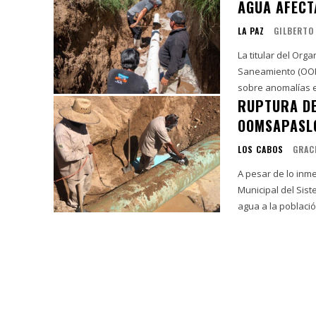
AGUA AFECT
LA PAZ
GILBERTO
La titular del Org
Saneamiento (OOM
sobre anomalías en
RUPTURA DE
OOMSAPASLC
LOS CABOS
GRAC
A pesar de lo inm
Municipal del Sis
agua a la població