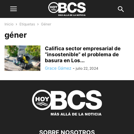
Inicio
Etiquetas
Géner
géner
Califica sector empresarial de
“insostenible” el problema de
basura en Los...
Grace Gámez
-
julio 22, 2024
SOBRE NOSOTROS