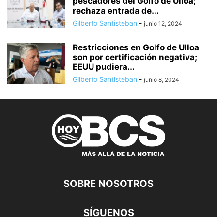
pescadores del Golfo de Ulloa;
rechaza entrada de...
Gilberto Santisteban
-
junio 12, 2024
Restricciones en Golfo de Ulloa
son por certificación negativa;
EEUU pudiera...
Gilberto Santisteban
-
junio 8, 2024
SOBRE NOSOTROS
SÍGUENOS