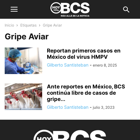
Inicio
Etiquetas
Gripe Aviar
Gripe Aviar
Reportan primeros casos en
México del virus HMPV
Gilberto Santisteban
-
enero 8, 2025
Ante reportes en México, BCS
continúa libre de casos de
gripe...
Gilberto Santisteban
-
julio 3, 2023