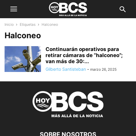
Inicio
Etiquetas
Halconeo
Halconeo
Continuarán operativos para
retirar cámaras de “halconeo”;
van más de 30:...
Gilberto Santisteban
-
marzo 26, 2025
SOBRE NOSOTROS