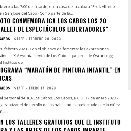
ebrero a las 7:00 de la tarde, en la casa de la cultura “Prof. Alfredo
Green González” en San José del Cabo · Como parte de la...
XITO CONMEMORA ICA LOS CABOS LOS 20
BALLET DE ESPECTÁCULOS LIBERTADORES”
 CABOS
STAFF
-
FEBRERO 20, 2023
 20 febrero 2023.- Con el objetivo de fomentar las expresiones
estino, el XIV Ayuntamiento de Los Cabos que preside Oscar Leggs
 Instituto de...
PROGRAMA “MARATÓN DE PINTURA INFANTIL” EN
UCAS
 CABOS
STAFF
-
ENERO 17, 2023
l ICA Los Cabos. Los Cabos, B.C.S., 17 de enero 2023.-
 garantizar el desarrollo de las habilidades intelectuales de la niñez
a,...
N LOS TALLERES GRATUITOS QUE EL INSTITUTO
URA Y LAS ARTES DE LOS CABOS IMPARTE