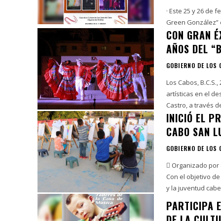
· Este 25 y 26 de f
CON GRAN É
AÑOS DEL “
GOBIERNO DE LOS
Los Cabos, B.C.S.,
artísticas en el d
Castro, a través del
INICIÓ EL 
CABO SAN L
GOBIERNO DE LOS
 Organizado por el personal de
Con el objetivo de
y la juventud cabeñ
PARTICIPA E
DE LA CULT