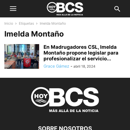
Inicio
Etiquetas
Imelda Montaño
Imelda Montaño
En Madrugadores CSL, Imelda
Montaño propone legislar para
profesionalizar el servicio...
Grace Gámez
-
abril 18, 2024
SOBRE NOSOTROS