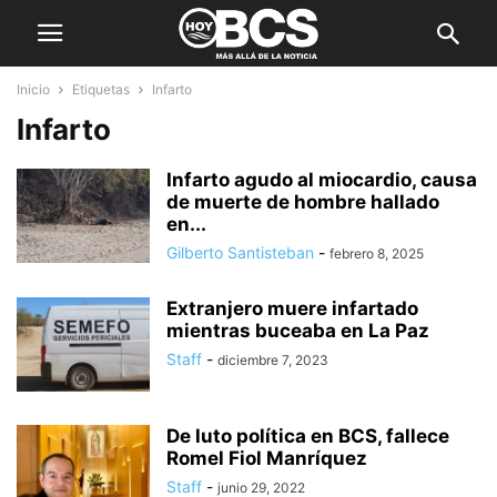
Inicio
Etiquetas
Infarto
Infarto
Infarto agudo al miocardio, causa
de muerte de hombre hallado
en...
Gilberto Santisteban
-
febrero 8, 2025
Extranjero muere infartado
mientras buceaba en La Paz
Staff
-
diciembre 7, 2023
De luto política en BCS, fallece
Romel Fiol Manríquez
Staff
-
junio 29, 2022