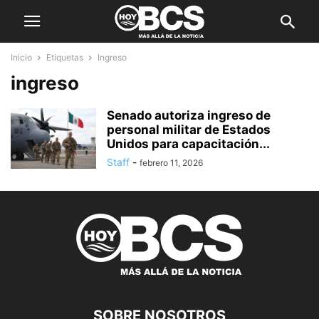
Inicio
Etiquetas
Ingreso
ingreso
Senado autoriza ingreso de
personal militar de Estados
Unidos para capacitación...
Staff
-
febrero 11, 2026
SOBRE NOSOTROS