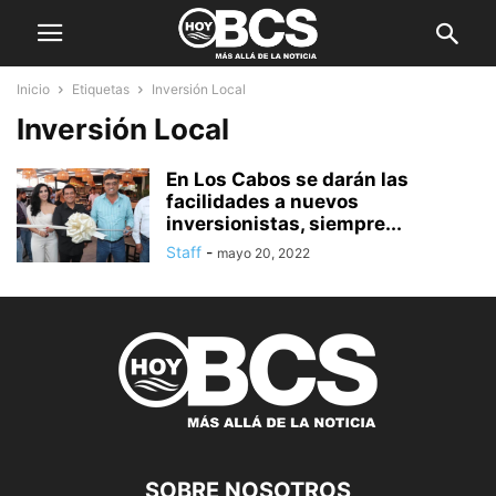
Inicio
Etiquetas
Inversión Local
Inversión Local
En Los Cabos se darán las
facilidades a nuevos
inversionistas, siempre...
Staff
-
mayo 20, 2022
SOBRE NOSOTROS