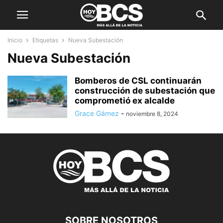
Inicio
Etiquetas
Nueva Subestación
Nueva Subestación
Bomberos de CSL continuarán
construcción de subestación que
comprometió ex alcalde
Grace Gámez
-
noviembre 8, 2024
SOBRE NOSOTROS