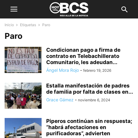
Inicio
Etiquetas
Paro
Paro
Condicionan pago a firma de
contrato en Telebachillerato
Comunitario, les adeudan...
Ángel Mora Rojo
-
febrero 19, 2026
Estalla manifestación de padres
de familia por falta de clases en...
Grace Gámez
-
noviembre 6, 2024
Piperos continúan sin respuesta;
“habrá afectaciones en
purificadoras”, advierten