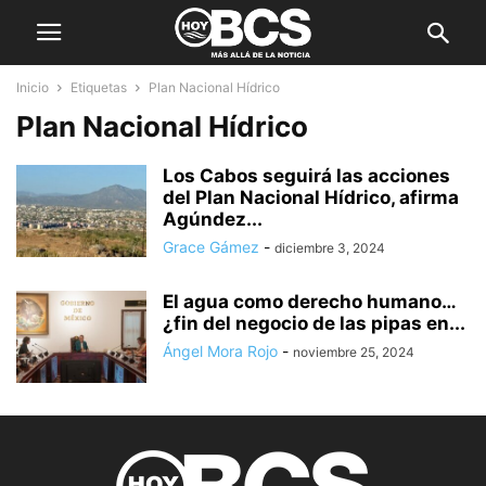
Inicio
Etiquetas
Plan Nacional Hídrico
Plan Nacional Hídrico
Los Cabos seguirá las acciones
del Plan Nacional Hídrico, afirma
Agúndez...
Grace Gámez
-
diciembre 3, 2024
El agua como derecho humano…
¿fin del negocio de las pipas en...
Ángel Mora Rojo
-
noviembre 25, 2024