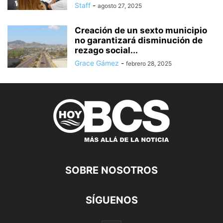
Staff
-
agosto 27, 2025
Creación de un sexto municipio
no garantizará disminución de
rezago social...
Grace Gámez
-
febrero 28, 2025
SOBRE NOSOTROS
SÍGUENOS