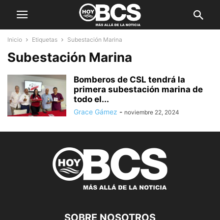
Inicio
Etiquetas
Subestación Marina
Subestación Marina
Bomberos de CSL tendrá la
primera subestación marina de
todo el...
Grace Gámez
-
noviembre 22, 2024
SOBRE NOSOTROS