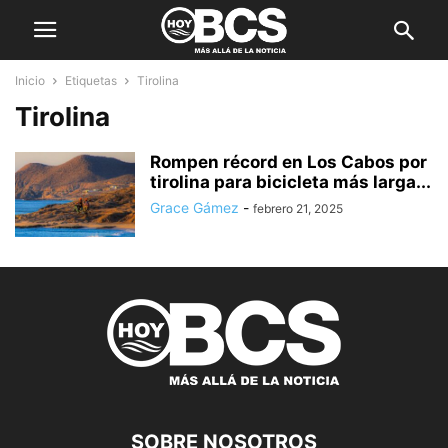
Inicio
Etiquetas
Tirolina
Tirolina
Rompen récord en Los Cabos por
tirolina para bicicleta más larga...
Grace Gámez
-
febrero 21, 2025
SOBRE NOSOTROS