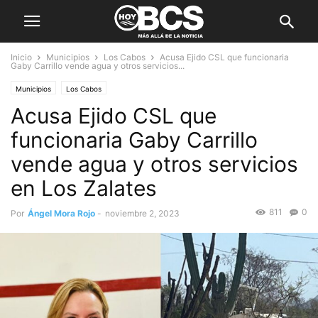
Inicio
Municipios
Los Cabos
Acusa Ejido CSL que funcionaria
Gaby Carrillo vende agua y otros servicios...
Municipios
Los Cabos
Acusa Ejido CSL que
funcionaria Gaby Carrillo
vende agua y otros servicios
en Los Zalates
811
0
Por
Ángel Mora Rojo
-
noviembre 2, 2023