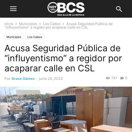
Inicio
Municipios
Los Cabos
Acusa Seguridad Pública de
“influyentismo” a regidor por acaparar calle en CSL
Municipios
Los Cabos
Acusa Seguridad Pública de
“influyentismo” a regidor por
acaparar calle en CSL
741
0
Por
Grace Gámez
-
junio 24, 2023