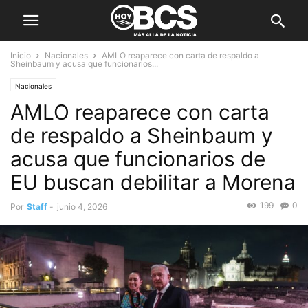
Inicio
Nacionales
AMLO reaparece con carta de respaldo a
Sheinbaum y acusa que funcionarios...
Nacionales
AMLO reaparece con carta
de respaldo a Sheinbaum y
acusa que funcionarios de
EU buscan debilitar a Morena
199
0
Por
Staff
-
junio 4, 2026