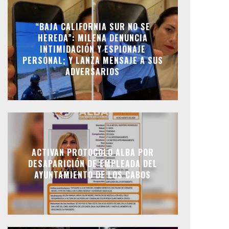
“BAJA CALIFORNIA SUR NO SE
HEREDA”: MILENA DENUNCIA
INTIMIDACIÓN Y ESPIONAJE
PERSONAL; Y LANZA MENSAJE A SUS
ADVERSARIOS
ACTIVAN PROTOCOLO ALBA POR
DESAPARICIÓN DE EMPLEADA DEL
AYUNTAMIENTO DE LOS CABOS