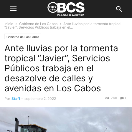
Inicio
Gobierno de Los Cabos
Ante lluvias por la tormenta tropical
“Javier”, Servicios Públicos trabaja en el...
Gobierno de Los Cabos
Ante lluvias por la tormenta
tropical “Javier”, Servicios
Públicos trabaja en el
desazolve de calles y
avenidas en Los Cabos
760
0
Por
Staff
-
septiembre 2, 2022