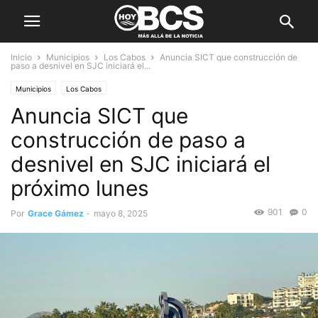
Inicio
Municipios
Los Cabos
Anuncia SICT que construcción de
paso a desnivel en SJC iniciará el...
Municipios
Los Cabos
Anuncia SICT que
construcción de paso a
desnivel en SJC iniciará el
próximo lunes
901
0
Por
Grace Gámez
-
mayo 8, 2025