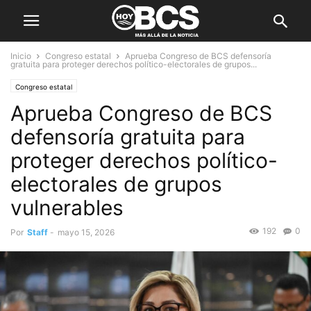
Inicio
Congreso estatal
Aprueba Congreso de BCS defensoría
gratuita para proteger derechos político-electorales de grupos...
Congreso estatal
Aprueba Congreso de BCS
defensoría gratuita para
proteger derechos político-
electorales de grupos
vulnerables
192
0
Por
Staff
-
mayo 15, 2026