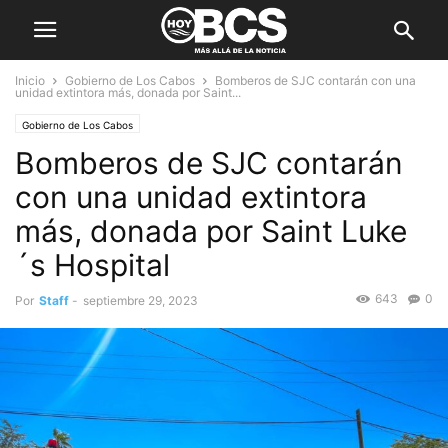
Inicio
Gobierno de Los Cabos
Bomberos de SJC contarán con una
unidad extintora más, donada por Saint...
Gobierno de Los Cabos
Bomberos de SJC contarán
con una unidad extintora
más, donada por Saint Luke
´s Hospital
643
0
Por
Staff
-
septiembre 29, 2023