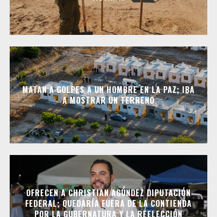
MATAN A GOLPES A UN HOMBRE EN LA PAZ; IBA
A MOSTRAR UN TERRENO
OFRECEN A CHRISTIAN AGÚNDEZ DIPUTACIÓN
FEDERAL; QUEDARÍA FUERA DE LA CONTIENDA
POR LA GUBERNATURA Y LA REELECCIÓN