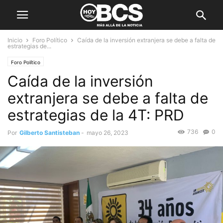
Inicio
Foro Político
Caída de la inversión extranjera se debe a falta de
estrategias de...
Foro Político
Caída de la inversión
extranjera se debe a falta de
estrategias de la 4T: PRD
736
0
Por
Gilberto Santisteban
-
mayo 26, 2023