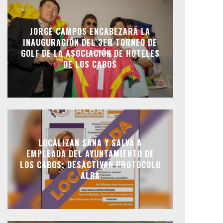
JORGE CAMPOS ENCABEZARÁ LA
INAUGURACIÓN DEL 3ER TORNEO DE
GOLF DE LA ASOCIACIÓN DE HOTELES
DE LOS CABOS
LOCALIZAN SANA Y SALVA A
EMPLEADA DEL AYUNTAMIENTO DE
LOS CABOS; DESACTIVAN PROTOCOLO
ALBA