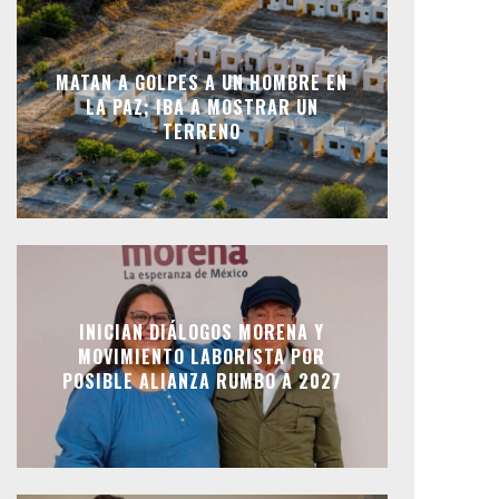
MATAN A GOLPES A UN HOMBRE EN
LA PAZ; IBA A MOSTRAR UN
TERRENO
INICIAN DIÁLOGOS MORENA Y
MOVIMIENTO LABORISTA POR
POSIBLE ALIANZA RUMBO A 2027