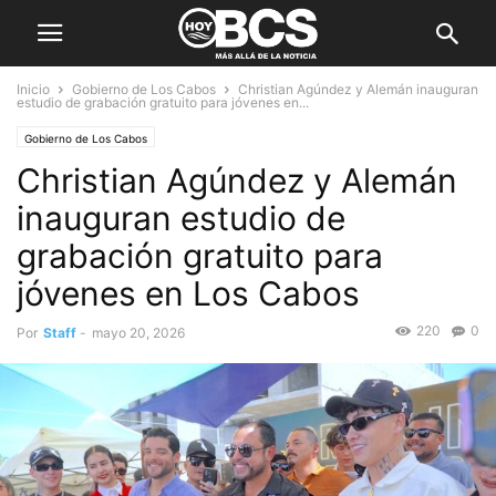
Inicio
Gobierno de Los Cabos
Christian Agúndez y Alemán inauguran
estudio de grabación gratuito para jóvenes en...
Gobierno de Los Cabos
Christian Agúndez y Alemán
inauguran estudio de
grabación gratuito para
jóvenes en Los Cabos
220
0
Por
Staff
-
mayo 20, 2026