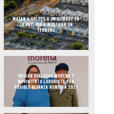
MATAN A GOLPES A UN HOMBRE EN
LA PAZ; IBA A MOSTRAR UN
TERRENO
INICIAN DIÁLOGOS MORENA Y
MOVIMIENTO LABORISTA POR
POSIBLE ALIANZA RUMBO A 2027