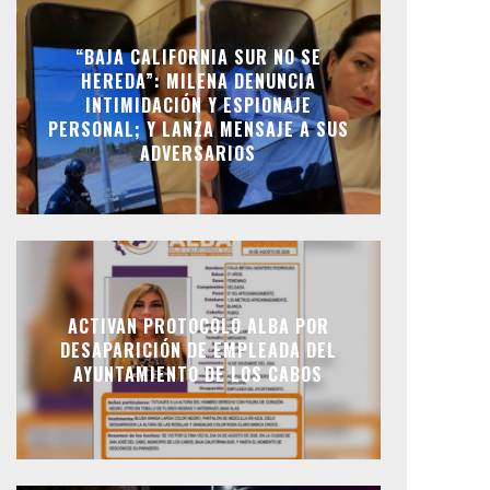
“BAJA CALIFORNIA SUR NO SE
HEREDA”: MILENA DENUNCIA
INTIMIDACIÓN Y ESPIONAJE
PERSONAL; Y LANZA MENSAJE A SUS
ADVERSARIOS
ACTIVAN PROTOCOLO ALBA POR
DESAPARICIÓN DE EMPLEADA DEL
AYUNTAMIENTO DE LOS CABOS