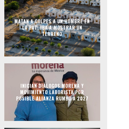
MATAN A GOLPES A UN HOMBRE EN
LA PAZ; IBA A MOSTRAR UN
TERRENO
INICIAN DIÁLOGOS MORENA Y
MOVIMIENTO LABORISTA POR
POSIBLE ALIANZA RUMBO A 2027