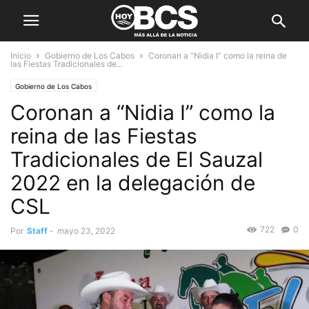
Inicio
Gobierno de Los Cabos
Coronan a “Nidia I” como la reina de
las Fiestas Tradicionales de...
Gobierno de Los Cabos
Coronan a “Nidia I” como la
reina de las Fiestas
Tradicionales de El Sauzal
2022 en la delegación de
CSL
722
0
Por
Staff
-
mayo 23, 2022