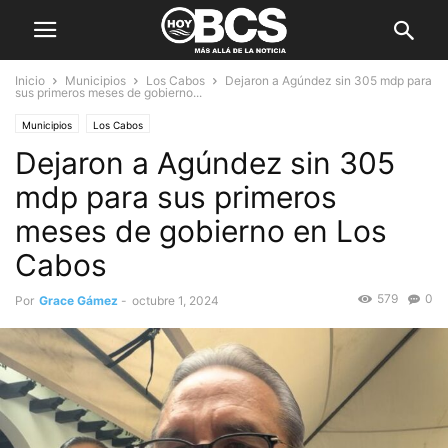
Inicio
Municipios
Los Cabos
Dejaron a Agúndez sin 305 mdp para
sus primeros meses de gobierno...
Municipios
Los Cabos
Dejaron a Agúndez sin 305
mdp para sus primeros
meses de gobierno en Los
Cabos
579
0
Por
Grace Gámez
-
octubre 1, 2024