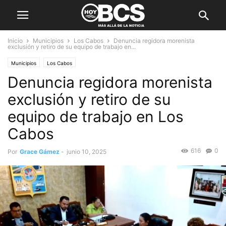
Inicio
Municipios
Los Cabos
Denuncia regidora morenista
exclusión y retiro de su equipo de trabajo en...
Municipios
Los Cabos
Denuncia regidora morenista
exclusión y retiro de su
equipo de trabajo en Los
Cabos
616
0
Por
Grace Gámez
-
junio 10, 2025